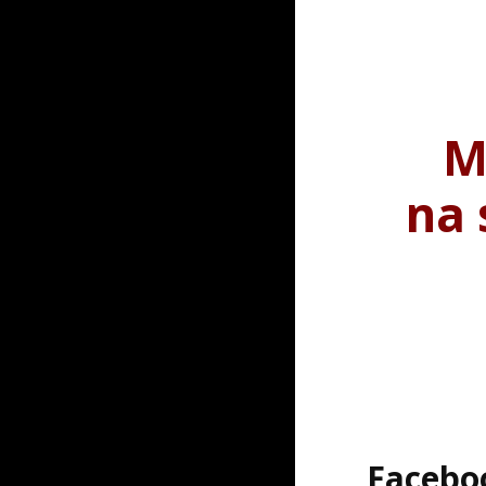
M
na 
Faceboo