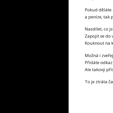
Pokud děláte n
a peníze, tak 
Nasdílet, co j
Zapojit se do 
Kouknout na k
Možná i zveře
Přidáte odkaz 
Ale takový př
To je ztráta č