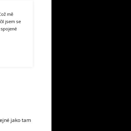
ož mě
čil jsem se
k spojené
tejné jako tam