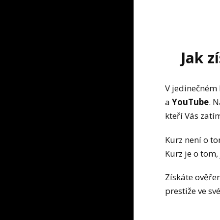
Jak z
V jedinečném 
a
YouTube
. 
kteří Vás zatí
Kurz není o to
Kurz je o tom,
Získáte ověřen
prestiže ve sv