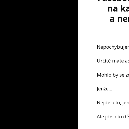
na k
a ne
Nepochybujeme 
Určitě máte a
Mohlo by se zd
Jenže...
Nejde o to, je
Ale jde o to dě