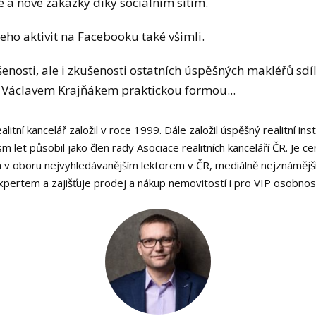
é a nové zakázky díky sociálním sítím.
jeho aktivit na Facebooku také všimli.
enosti, ale i zkušenosti ostatních úspěšných makléřů sdí
Václavem Krajňákem praktickou formou...
ealitní kancelář založil v roce 1999. Dále založil úspěšný realitní i
let působil jako člen rady Asociace realitních kanceláří ČR. Je c
 v oboru nejvyhledávanějším lektorem v ČR, mediálně nejznámější
xpertem a zajišťuje prodej a nákup nemovitostí i pro VIP osobnost