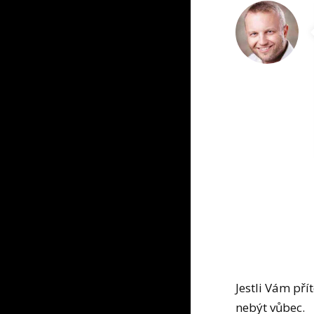
Jestli Vám pří
nebýt vůbec.