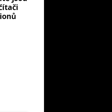
ítači
lionů