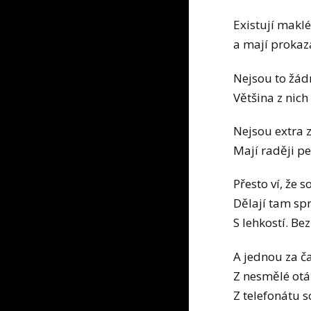
Existují maklé
a mají prokaz
Nejsou to žád
Většina z nich
Nejsou extra 
Mají raději pe
Přesto ví, že s
Dělají tam spr
S lehkostí. Bez
A jednou za ča
Z nesmělé otáz
Z telefonátu s