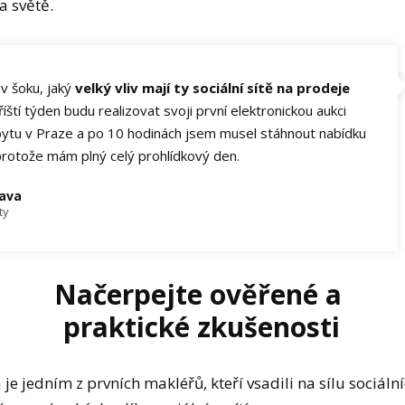
a světě.
v šoku, jaký
velký vliv mají ty sociální sítě na prodeje
Příští týden budu realizovat svoji první elektronickou aukci
bytu v Praze a po 10 hodinách jsem musel stáhnout nabídku
protože mám plný celý prohlídkový den.
ava
ty
Načerpejte ověřené a
praktické zkušenosti
e jedním z prvních makléřů, kteří vsadili na sílu sociálníc