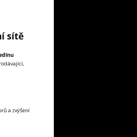
í sítě
edInu
rodávající,
orů a zvýšení