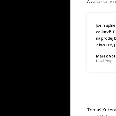
A zakázka je n
Jsem úplně 
celkově
. 
na prodej 
z inzerce, 
Marek Vot
Local Proper
Tomáš Kučera j