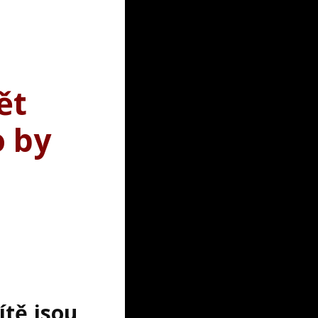
ět
o by
ítě jsou