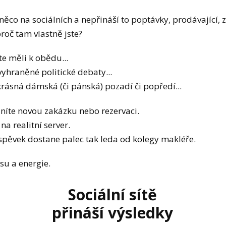
ěco na sociálních a nepřináší to poptávky, prodávající, 
proč tam vlastně jste?
ste měli k obědu...
vyhraněné politické debaty...
rásná dámská (či pánská) pozadí či popředí...
jníte novou zakázku nebo rezervaci.
na realitní server.
íspěvek dostane palec tak leda od kolegy makléře.
asu a energie.
Sociální sítě
přináší výsledky