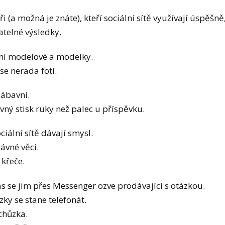
ři (a možná je znáte), kteří sociální sítě využívají úspěšně
atelné výsledky.
ní modelové a modelky.
 se nerada fotí.
zábavní.
vný stisk ruky než palec u příspěvku.
ociální sítě dávají smysl.
ávné věci.
 křeče.
s se jim přes Messenger ozve prodávající s otázkou.
ky se stane telefonát.
chůzka.