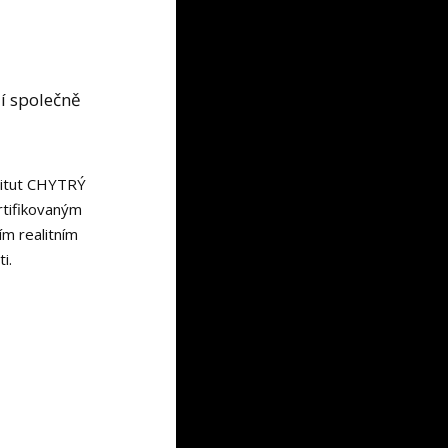
lí společně
nstitut CHYTRÝ
ertifikovaným
m realitním
i.