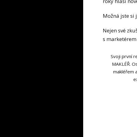
roky hlásí nov
Možná jste si 
Nejen své zkuš
s marketérem 
Svoji první r
MAKLÉŘ. Osm 
makléřem a
e