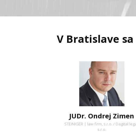
V Bratislave sa
JUDr. Ondrej Zimen
STEINIGER | law firm, s.r.o. / Dagital lega
s.r.o.