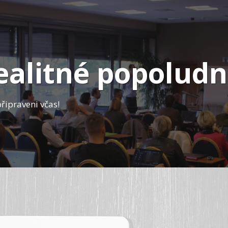
ealitné popoludn
řipraveni včas!