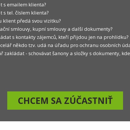
t s emailem klienta?
s tel. číslem klienta?
 klient předá svou vizitku?
rvační smlouvy, kupní smlouvy a další dokumenty?
ládat s kontakty zájemců, kteří přijdou jen na prohlídku?
ancelář někdo tzv. udá na úřadu pro ochranu osobních úda
ář zakládat - schovávat šanony a složky s dokumenty, kde
CHCEM SA ZÚČASTNIŤ