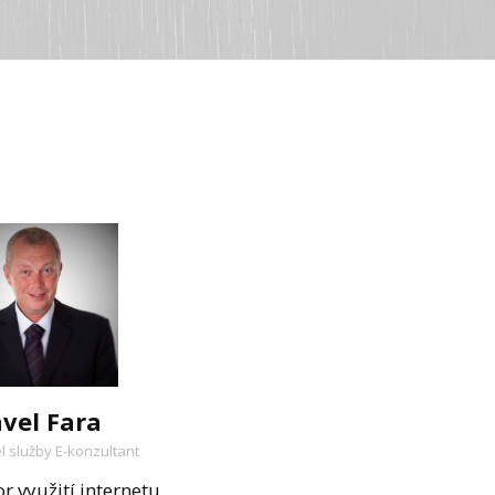
vel Fara
l služby E-konzultant
r využití internetu