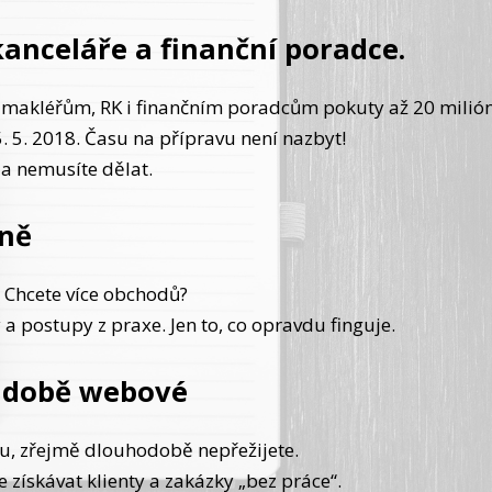
anceláře a finanční poradce.
í makléřům, RK i finančním poradcům pokuty až 20 milión
. 5. 2018. Času na přípravu není nazbyt!
e a nemusíte dělat.
vně
? Chcete více obchodů?
y a postupy z praxe. Jen to, co opravdu finguje.
 době webové
tu, zřejmě dlouhodobě nepřežijete.
e získávat klienty a zakázky „bez práce“.