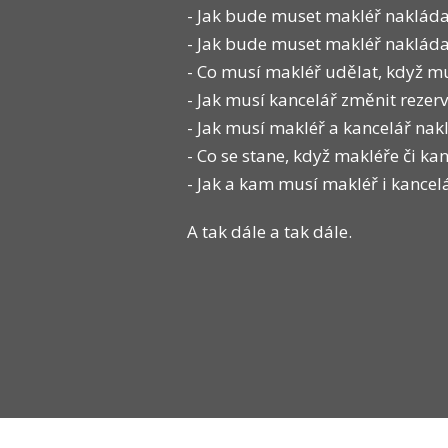
- Jak bude muset makléř nakláda
- Jak bude muset makléř nakládat 
- Co musí makléř udělat, když mu
- Jak musí kancelář změnit reze
- Jak musí makléř a kancelář nak
- Co se stane, když makléře či k
- Jak a kam musí makléř i kancel
A tak dále a tak dále.