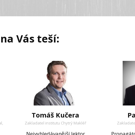
 na Vás teší:
Tomáš Kučera
Pa
l,
Zakladatel institutu Chytrý Makléř
Zakladate
Nejvyhledávanější lektor
Propagáto