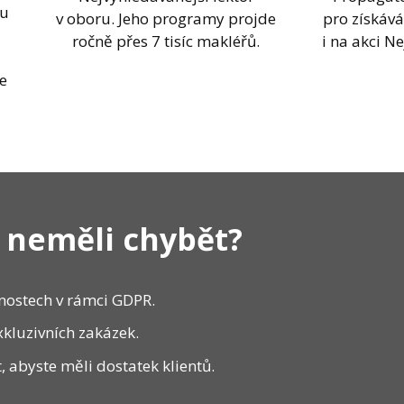
ou
v oboru. Jeho programy projde
pro získává
i
ročně přes 7 tisíc makléřů.
i na akci Ne
re
.
 neměli chybět?
nnostech v rámci GDPR.
exkluzivních zakázek.
t, abyste měli dostatek klientů.