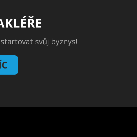
AKLÉŘE
estartovat svůj byznys!
ÍC