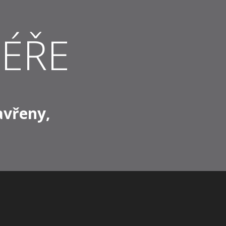
ÉŘE
avřeny,