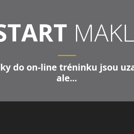
START
MAKL
šky do on-line tréninku jsou uz
ale...