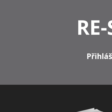
RE-
Přihlá