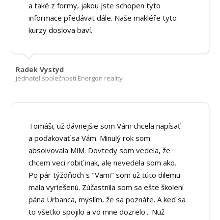
a také z formy, jakou jste schopen tyto
informace předávat dále. Naše makléře tyto
kurzy doslova baví.
Radek Vystyd
jednatel společnosti Energon reality
Tomáši, už dávnejšie som Vám chcela napísať
a poďakovať sa Vám. Minulý rok som
absolvovala MiM. Dovtedy som vedela, že
chcem veci robiť inak, ale nevedela som ako.
Po pár týždňoch s "Vami" som už túto dilemu
mala vyriešenú. Zúčastnila som sa ešte školení
pána Urbanca, myslím, že sa poznáte. A keď sa
to všetko spojilo a vo mne dozrelo... Nuž