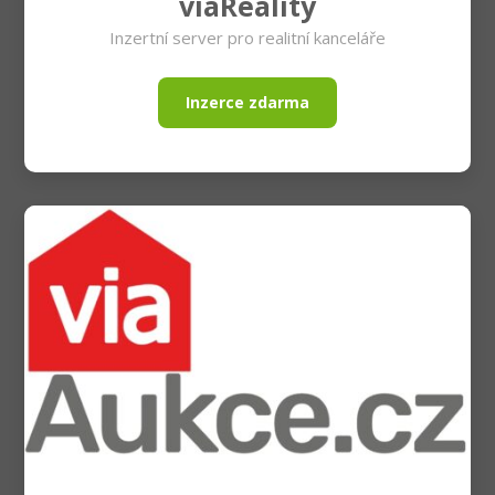
viaReality
Inzertní server pro realitní kanceláře
Inzerce zdarma