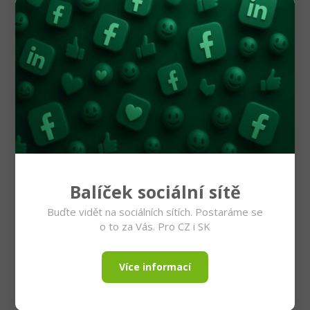
Balíček sociální sítě
Buďte vidět na sociálních sítích. Postaráme se
o to za Vás. Pro CZ i SK
Více informací