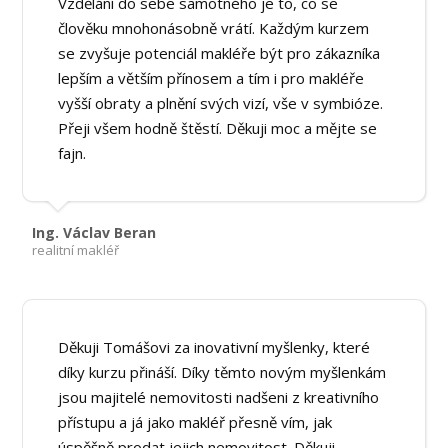
Vzdělání do sebe samotného je to, co se
člověku mnohonásobně vrátí. Každým kurzem
se zvyšuje potenciál makléře být pro zákazníka
lepším a větším přínosem a tím i pro makléře
vyšší obraty a plnění svých vizí, vše v symbióze.
Přeji všem hodně štěstí. Děkuji moc a mějte se
fajn.
Ing. Václav Beran
realitní makléř
Děkuji Tomášovi za inovativní myšlenky, které
díky kurzu přináší. Díky těmto novým myšlenkám
jsou majitelé nemovitosti nadšeni z kreativního
přístupu a já jako makléř přesně vím, jak
úspěšně prodat jejich nemovitost. Děkuji