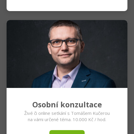
Osobní konzultace
Živé či online setkání s Tomášem Kučerou
na vámi určené téma. 10.000 Kč / hod.