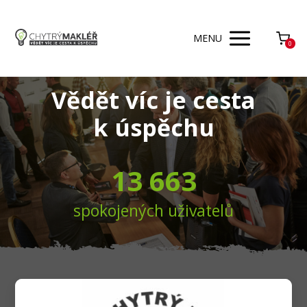
MENU
0
Vědět víc je cesta
k úspěchu
13 663
spokojených uživatelů