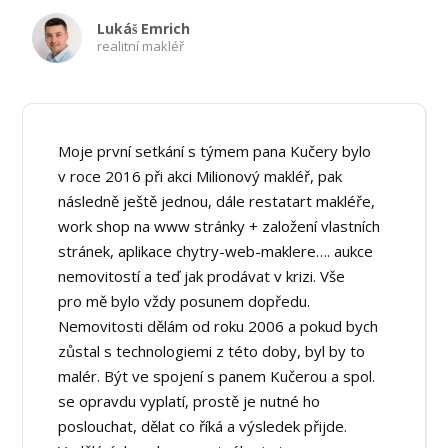
Lukáš Emrich
realitní makléř
Moje první setkání s týmem pana Kučery bylo
v roce 2016 při akci Milionový makléř, pak
následně ještě jednou, dále restatart makléře,
work shop na www stránky + založení vlastních
stránek, aplikace chytry-web-maklere…. aukce
nemovitostí a teď jak prodávat v krizi. Vše
pro mě bylo vždy posunem dopředu.
Nemovitosti dělám od roku 2006 a pokud bych
zůstal s technologiemi z této doby, byl by to
malér. Být ve spojení s panem Kučerou a spol.
se opravdu vyplatí, prostě je nutné ho
poslouchat, dělat co říká a výsledek přijde.