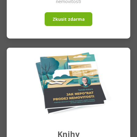
nemovitostí
Zkusit zdarma
Knihy