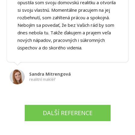
opustila som svoju domovskú realitku a otvorila
si svoju vlastnú. Momentálne pracujem na jej
rozbehnutí, som zahltená prácou a spokojná.
Nebojím sa povedať, že bez Vašich rád by som
dnes nebola tu. Takže ďakujem a prajem veľa
nových nápadov, pracovných i súkromných
úspechov a do skorého videnia.
Sandra Mitrengová
realitní makléř
DALŠÍ REFERENCE