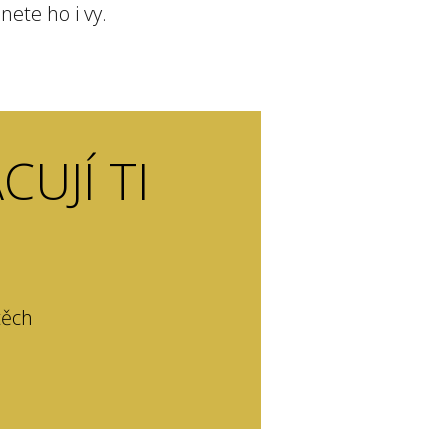
nete ho i vy.
CUJÍ TI
těch