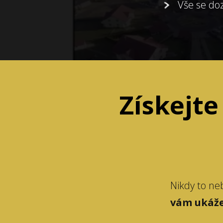
Vše se doz
Získejt
Nikdy to neb
vám ukáže