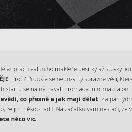
lat práci realitního makléře desítky až stovky lidí
ĚJE
. Proč? Protože se nedozví ty správné věci, kt
ch startu se na ně navalí hromada informací a oni 
evědí, co přesně a jak mají dělat
. Za pár týd
sto, že jim někdo radil. Na začátku vám nestačí, že
ete něco víc.