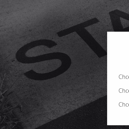
Chc
Chc
Chc