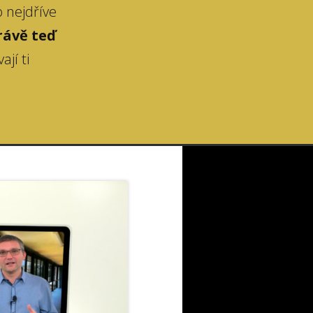
o nejdříve
rávě teď
ají ti