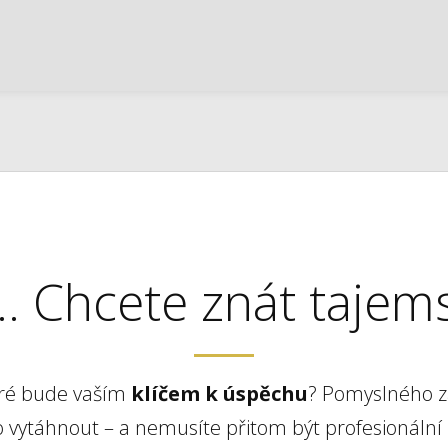
.. Chcete znát tajems
eré bude vaším
klíčem k úspěchu
? Pomyslného zaj
o vytáhnout – a nemusíte přitom být profesionální 