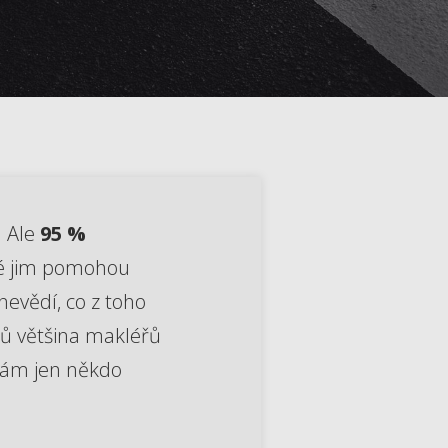
. Ale
95 %
eré jim pomohou
nevědí, co z toho
nů většina makléřů
 vám jen někdo