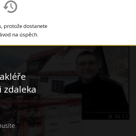
s, protože dostanete
ávod na úspěch.
akléře
i zdaleka
musíte.