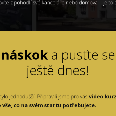
víte z pohodlí své kanceláře nebo domova = je to e
e náskok
a pusťte se
ještě dnes!
ylo jednodušší. Připravili jsme pro vás
video kurz
 vše, co na svém startu potřebujete.