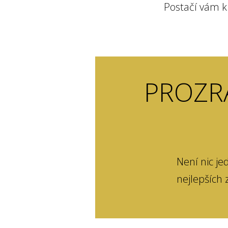
Postačí vám k 
PROZRA
Není nic je
nejlepších 