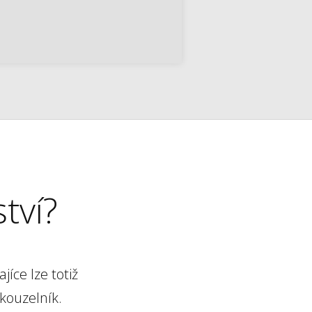
tví?
íce lze totiž
kouzelník.