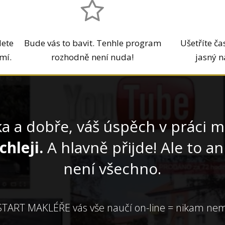
dete
Bude vás to bavit. Tenhle program
Ušetříte ča
mí.
rozhodně není nuda!
jasný n
ka a dobře, váš úspěch v práci m
chleji.
A hlavně přijde! Ale to an
není všechno.
TART MAKLÉŘE vás vše naučí on-line = nikam ne