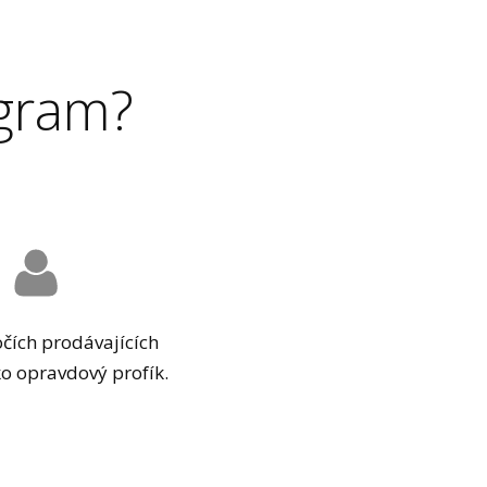
ogram?
očích prodávajících
ko opravdový profík.