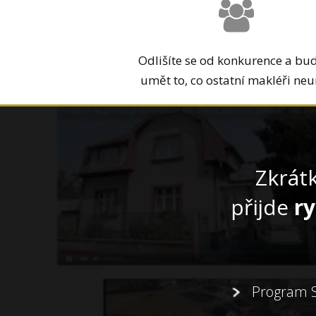
Odlišíte se od konkurence a bu
umět to, co ostatní makléři neu
Zkrát
přijde
ry
Program S