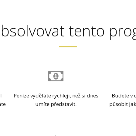
absolvovat tento pr
l
Peníze vyděláte rychleji, než si dnes
Budete v 
áte
umíte představit.
působit ja