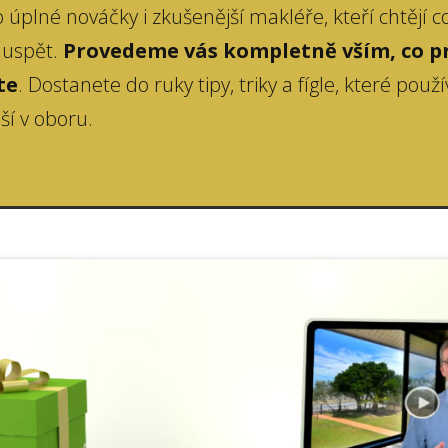
 úplné nováčky i zkušenější makléře, kteří chtějí c
i uspět.
Provedeme vás kompletně vším, co p
te
. Dostanete do ruky tipy, triky a fígle, které použív
ší v oboru.