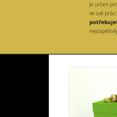
Je určen pro
ve své prác
potřebuje
nejúspěšněj