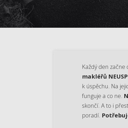
Každý den začne dě
makléřů NEUSP
k úspěchu. Na jeji
funguje a co ne.
N
skončí. A to i pře
poradí.
Potřebuj