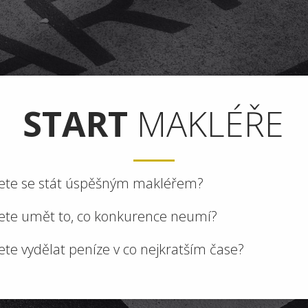
START
MAKLÉŘE
ete se stát úspěšným makléřem?
ete umět to, co konkurence neumí?
ete vydělat peníze v co nejkratším čase?