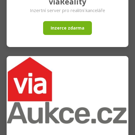
viaReality
Inzertní server pro realitní kanceláře
Inzerce zdarma