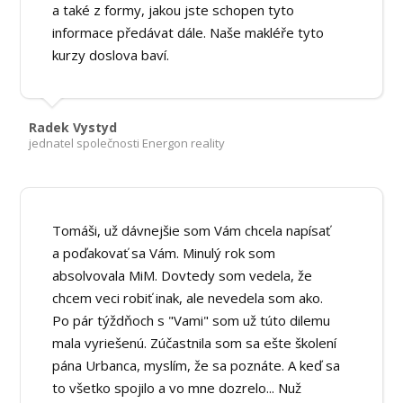
a také z formy, jakou jste schopen tyto
informace předávat dále. Naše makléře tyto
kurzy doslova baví.
Radek Vystyd
jednatel společnosti Energon reality
Tomáši, už dávnejšie som Vám chcela napísať
a poďakovať sa Vám. Minulý rok som
absolvovala MiM. Dovtedy som vedela, že
chcem veci robiť inak, ale nevedela som ako.
Po pár týždňoch s "Vami" som už túto dilemu
mala vyriešenú. Zúčastnila som sa ešte školení
pána Urbanca, myslím, že sa poznáte. A keď sa
to všetko spojilo a vo mne dozrelo... Nuž