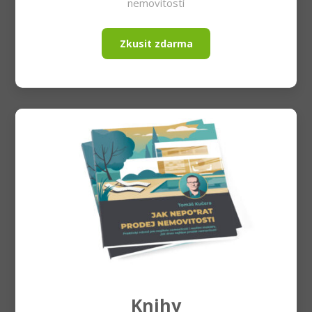
nemovitostí
Zkusit zdarma
Knihy