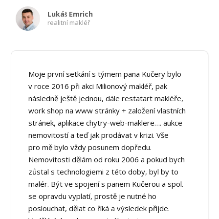
Lukáš Emrich
realitní makléř
Moje první setkání s týmem pana Kučery bylo
v roce 2016 při akci Milionový makléř, pak
následně ještě jednou, dále restatart makléře,
work shop na www stránky + založení vlastních
stránek, aplikace chytry-web-maklere…. aukce
nemovitostí a teď jak prodávat v krizi. Vše
pro mě bylo vždy posunem dopředu.
Nemovitosti dělám od roku 2006 a pokud bych
zůstal s technologiemi z této doby, byl by to
malér. Být ve spojení s panem Kučerou a spol.
se opravdu vyplatí, prostě je nutné ho
poslouchat, dělat co říká a výsledek přijde.