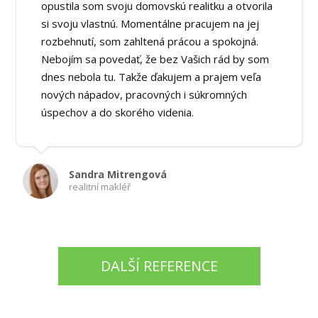
opustila som svoju domovskú realitku a otvorila
si svoju vlastnú. Momentálne pracujem na jej
rozbehnutí, som zahltená prácou a spokojná.
Nebojím sa povedať, že bez Vašich rád by som
dnes nebola tu. Takže ďakujem a prajem veľa
nových nápadov, pracovných i súkromných
úspechov a do skorého videnia.
Sandra Mitrengová
realitní makléř
DALŠÍ REFERENCE