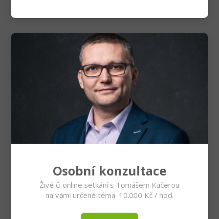
Osobní konzultace
Živé či online setkání s Tomášem Kučerou
na vámi určené téma. 10.000 Kč / hod.