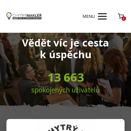
MENU
0
Vědět víc je cesta
k úspěchu
13 663
spokojených uživatelů