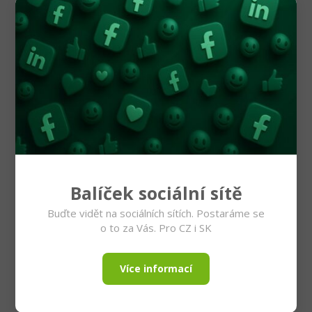
Balíček sociální sítě
Buďte vidět na sociálních sítích. Postaráme se
o to za Vás. Pro CZ i SK
Více informací