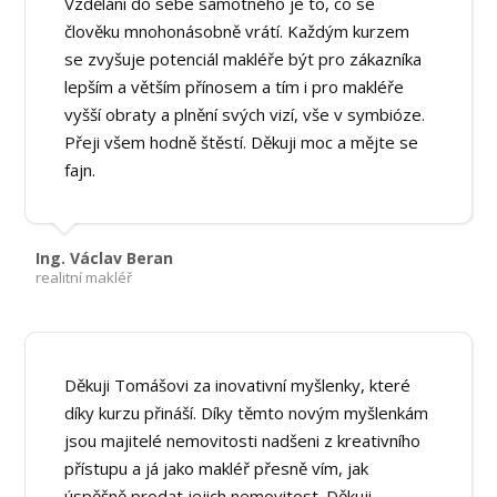
Vzdělání do sebe samotného je to, co se
člověku mnohonásobně vrátí. Každým kurzem
se zvyšuje potenciál makléře být pro zákazníka
lepším a větším přínosem a tím i pro makléře
vyšší obraty a plnění svých vizí, vše v symbióze.
Přeji všem hodně štěstí. Děkuji moc a mějte se
fajn.
Ing. Václav Beran
realitní makléř
Děkuji Tomášovi za inovativní myšlenky, které
díky kurzu přináší. Díky těmto novým myšlenkám
jsou majitelé nemovitosti nadšeni z kreativního
přístupu a já jako makléř přesně vím, jak
úspěšně prodat jejich nemovitost. Děkuji