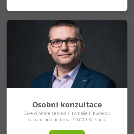
Osobní konzultace
Živé či online setkání s Tomášem Kučerou
na vámi určené téma. 10.000 Kč / hod.