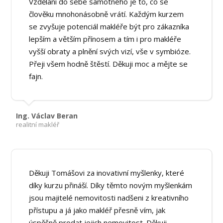
Vzdělání do sebe samotného je to, co se
člověku mnohonásobně vrátí. Každým kurzem
se zvyšuje potenciál makléře být pro zákazníka
lepším a větším přínosem a tím i pro makléře
vyšší obraty a plnění svých vizí, vše v symbióze.
Přeji všem hodně štěstí. Děkuji moc a mějte se
fajn.
Ing. Václav Beran
realitní makléř
Děkuji Tomášovi za inovativní myšlenky, které
díky kurzu přináší. Díky těmto novým myšlenkám
jsou majitelé nemovitosti nadšeni z kreativního
přístupu a já jako makléř přesně vím, jak
úspěšně prodat jejich nemovitost. Děkuji