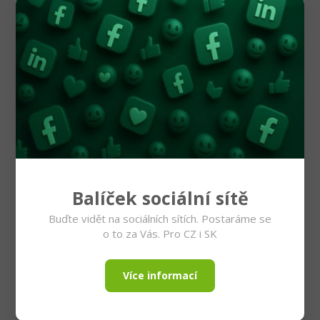
Balíček sociální sítě
Buďte vidět na sociálních sítích. Postaráme se
o to za Vás. Pro CZ i SK
Více informací