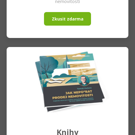
nemovitostí
Zkusit zdarma
Knihy