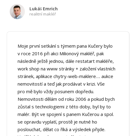
Lukáš Emrich
realitní makléř
Moje první setkání s týmem pana Kučery bylo
v roce 2016 při akci Milionový makléř, pak
následně ještě jednou, dále restatart makléře,
work shop na www stránky + založení vlastních
stránek, aplikace chytry-web-maklere…. aukce
nemovitostí a teď jak prodávat v krizi. Vše
pro mě bylo vždy posunem dopředu.
Nemovitosti dělám od roku 2006 a pokud bych
zůstal s technologiemi z této doby, byl by to
malér. Být ve spojení s panem Kučerou a spol.
se opravdu vyplatí, prostě je nutné ho
poslouchat, dělat co říká a výsledek přijde.