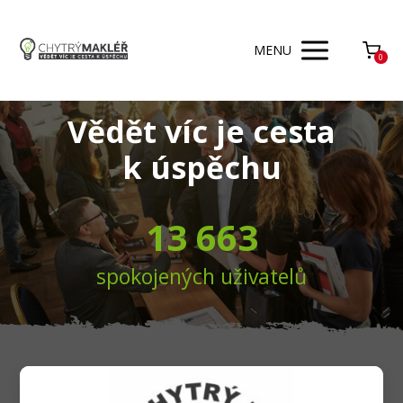
MENU
0
Vědět víc je cesta
k úspěchu
13 663
spokojených uživatelů