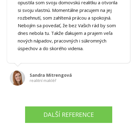
opustila som svoju domovskú realitku a otvorila
si svoju vlastnú. Momentálne pracujem na jej
rozbehnutí, som zahltená prácou a spokojná.
Nebojím sa povedať, že bez Vašich rád by som
dnes nebola tu. Takže ďakujem a prajem veľa
nových nápadov, pracovných i súkromných
úspechov a do skorého videnia.
Sandra Mitrengová
realitní makléř
DALŠÍ REFERENCE