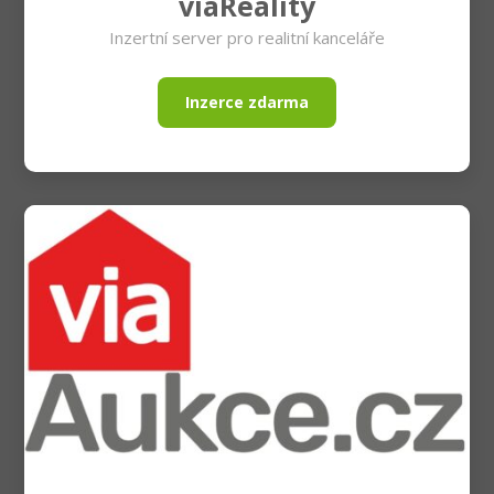
viaReality
Inzertní server pro realitní kanceláře
Inzerce zdarma