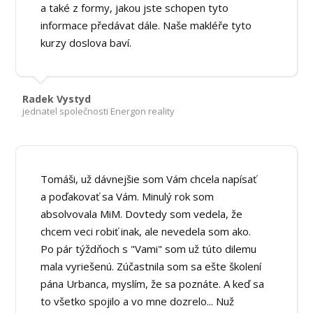
a také z formy, jakou jste schopen tyto
informace předávat dále. Naše makléře tyto
kurzy doslova baví.
Radek Vystyd
jednatel společnosti Energon reality
Tomáši, už dávnejšie som Vám chcela napísať
a poďakovať sa Vám. Minulý rok som
absolvovala MiM. Dovtedy som vedela, že
chcem veci robiť inak, ale nevedela som ako.
Po pár týždňoch s "Vami" som už túto dilemu
mala vyriešenú. Zúčastnila som sa ešte školení
pána Urbanca, myslím, že sa poznáte. A keď sa
to všetko spojilo a vo mne dozrelo... Nuž