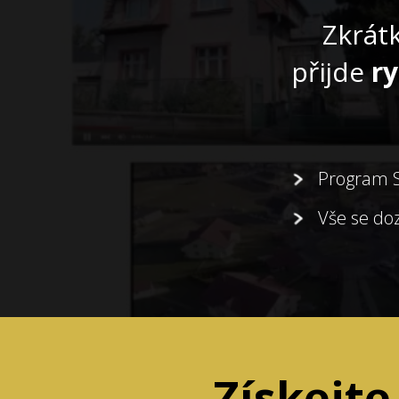
Zkrát
přijde
ry
Program S
Vše se doz
Získejt