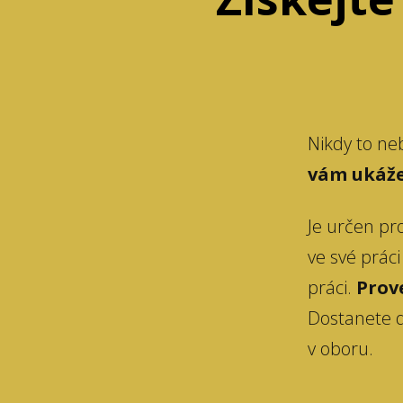
Nikdy to neb
vám ukáže
Je určen pro
ve své práci
práci.
Prov
Dostanete do
v oboru.