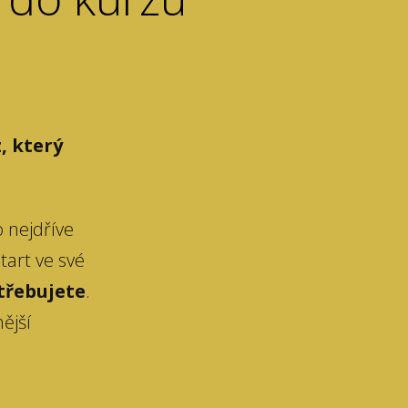
, který
o nejdříve
start ve své
třebujete
.
nější