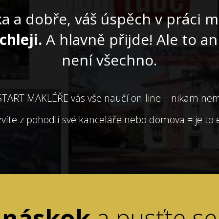
ka a dobře, váš úspěch v práci m
chleji.
A hlavně přijde! Ale to an
není všechno.
TART MAKLÉŘE vás vše naučí on-line = nikam ne
víte z pohodlí své kanceláře nebo domova = je to e
e náskok
a pusťte se