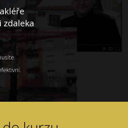
akléře
i zdaleka
musíte.
fektivní.
 do kurzu