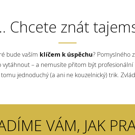
.. Chcete znát tajems
eré bude vaším
klíčem k úspěchu
? Pomyslného zaj
o vytáhnout – a nemusíte přitom být profesionální 
tomu jednoduchý (a ani ne kouzelnický) trik. Zvlád
DÍME VÁM, JAK PRA