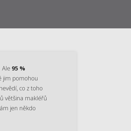
. Ale
95 %
eré jim pomohou
nevědí, co z toho
nů většina makléřů
 vám jen někdo