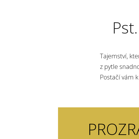
Pst.
Tajemství, kt
z pytle snadn
Postačí vám k 
PROZRA