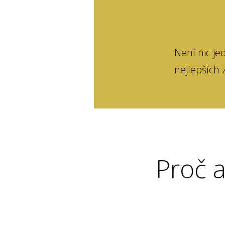
Není nic je
nejlepších 
Proč 