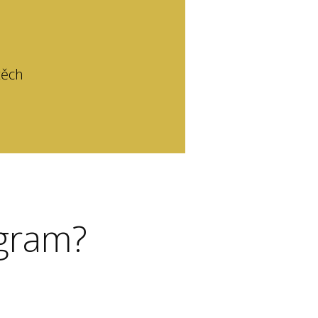
těch
ogram?