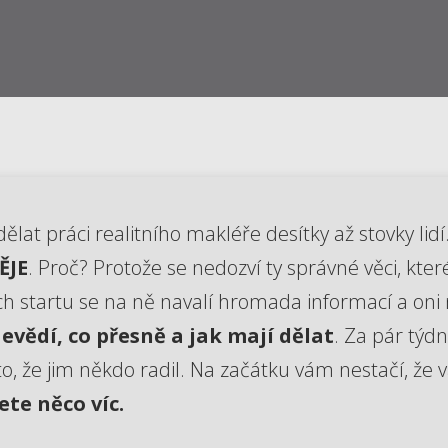
lat práci realitního makléře desítky až stovky lidí
ĚJE
. Proč? Protože se nedozví ty správné věci, kt
ch startu se na ně navalí hromada informací a oni 
evědí, co přesně a jak mají dělat
. Za pár týd
sto, že jim někdo radil. Na začátku vám nestačí, že
ete něco víc.