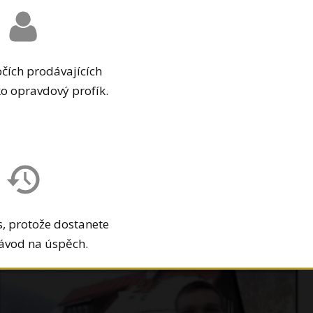
očích prodávajících
ko opravdový profík.
s, protože dostanete
ávod na úspěch.