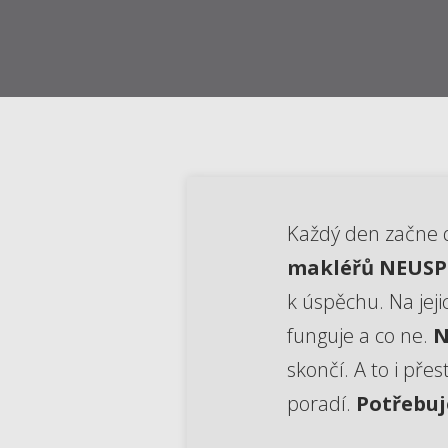
Každý den začne dě
makléřů NEUSP
k úspěchu. Na jeji
funguje a co ne.
N
skončí. A to i pře
poradí.
Potřebuj