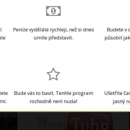
l
Peníze vyděláte rychleji, než si dnes
Budete v 
áte
umíte představit.
působit ja
dete
Bude vás to bavit. Tenhle program
Ušetříte ča
mí.
rozhodně není nuda!
jasný n