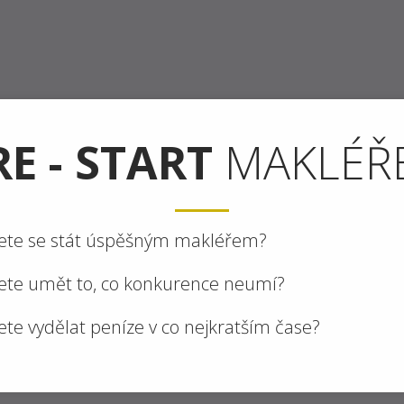
RE - START
MAKLÉŘ
ete se stát úspěšným makléřem?
ete umět to, co konkurence neumí?
ete vydělat peníze v co nejkratším čase?