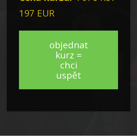
197 EUR
objednat
kurz =
chci
uspět