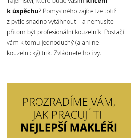
Tajemství, které bude vaším
klíčem
k úspěchu
? Pomyslného zajíce lze totiž
z pytle snadno vytáhnout – a nemusíte
přitom být profesionální kouzelník. Postačí
vám k tomu jednoduchý (a ani ne
kouzelnický) trik. Zvládnete ho i vy.
PROZRADÍME VÁM,
JAK PRACUJÍ TI
NEJLEPŠÍ MAKLÉŘI