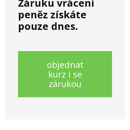
Záruku vrácení
peněz získáte
pouze dnes.
objednat
kurz i se
zárukou