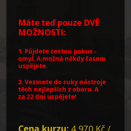
Máte teď pouze DVĚ
MOŽNOSTI:
1. Půjdete cestou pokus -
omyl. A možná někdy časem
uspějete.
2. Vezmete do ruky nástroje
těch nejlepších z oboru.
A
za 22 dní uspějete!
Cena kurzu:
4 970 Kč /