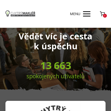
MENU
0
Vědět víc je cesta
k úspěchu
13 663
spokojených uživatelů