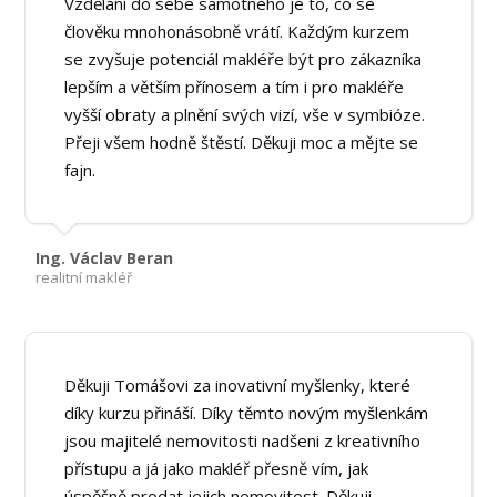
Vzdělání do sebe samotného je to, co se
člověku mnohonásobně vrátí. Každým kurzem
se zvyšuje potenciál makléře být pro zákazníka
lepším a větším přínosem a tím i pro makléře
vyšší obraty a plnění svých vizí, vše v symbióze.
Přeji všem hodně štěstí. Děkuji moc a mějte se
fajn.
Ing. Václav Beran
realitní makléř
Děkuji Tomášovi za inovativní myšlenky, které
díky kurzu přináší. Díky těmto novým myšlenkám
jsou majitelé nemovitosti nadšeni z kreativního
přístupu a já jako makléř přesně vím, jak
úspěšně prodat jejich nemovitost. Děkuji