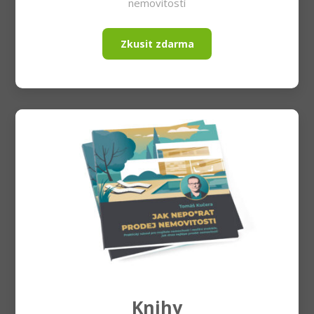
nemovitostí
Zkusit zdarma
Knihy