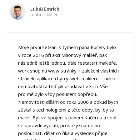
Lukáš Emrich
realitní makléř
Moje první setkání s týmem pana Kučery bylo
v roce 2016 při akci Milionový makléř, pak
následně ještě jednou, dále restatart makléře,
work shop na www stránky + založení vlastních
stránek, aplikace chytry-web-maklere…. aukce
nemovitostí a teď jak prodávat v krizi. Vše
pro mě bylo vždy posunem dopředu.
Nemovitosti dělám od roku 2006 a pokud bych
zůstal s technologiemi z této doby, byl by to
malér. Být ve spojení s panem Kučerou a spol.
se opravdu vyplatí, prostě je nutné ho
poslouchat, dělat co říká a výsledek přijde.