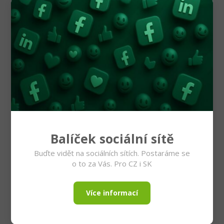
Balíček sociální sítě
Buďte vidět na sociálních sítích. Postaráme se
o to za Vás. Pro CZ i SK
Více informací