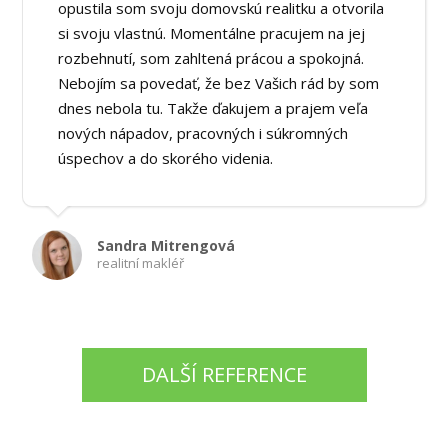
opustila som svoju domovskú realitku a otvorila
si svoju vlastnú. Momentálne pracujem na jej
rozbehnutí, som zahltená prácou a spokojná.
Nebojím sa povedať, že bez Vašich rád by som
dnes nebola tu. Takže ďakujem a prajem veľa
nových nápadov, pracovných i súkromných
úspechov a do skorého videnia.
Sandra Mitrengová
realitní makléř
DALŠÍ REFERENCE