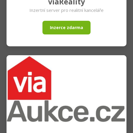
viaReality
Inzertní server pro realitní kanceláře
Inzerce zdarma