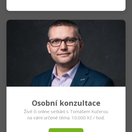
Osobní konzultace
Živé či online setkání s Tomášem Kučerou
na vámi určené téma. 10.000 Kč / hod.