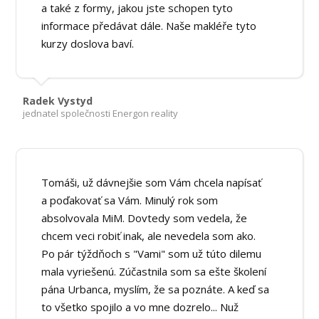
a také z formy, jakou jste schopen tyto
informace předávat dále. Naše makléře tyto
kurzy doslova baví.
Radek Vystyd
jednatel společnosti Energon reality
Tomáši, už dávnejšie som Vám chcela napísať
a poďakovať sa Vám. Minulý rok som
absolvovala MiM. Dovtedy som vedela, že
chcem veci robiť inak, ale nevedela som ako.
Po pár týždňoch s "Vami" som už túto dilemu
mala vyriešenú. Zúčastnila som sa ešte školení
pána Urbanca, myslím, že sa poznáte. A keď sa
to všetko spojilo a vo mne dozrelo... Nuž