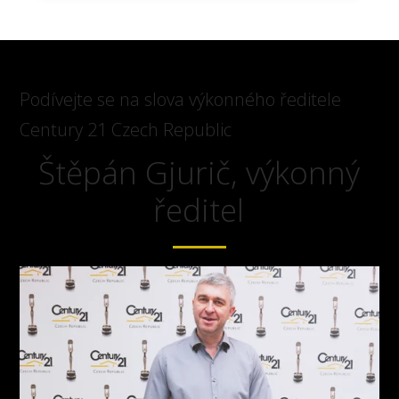
Podívejte se na slova výkonného ředitele
Century 21 Czech Republic
Štěpán Gjurič, výkonný
ředitel