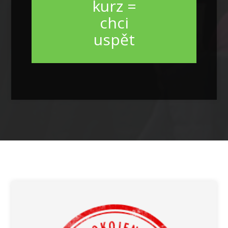
kurz =
chci
uspět