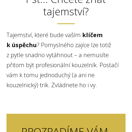
tajemství?
Tajemství, které bude vaším
klíčem
k úspěchu
? Pomyslného zajíce lze totiž
z pytle snadno vytáhnout – a nemusíte
přitom být profesionální kouzelník. Postačí
vám k tomu jednoduchý (a ani ne
kouzelnický) trik. Zvládnete ho i vy.
PROZRADÍME VÁM,