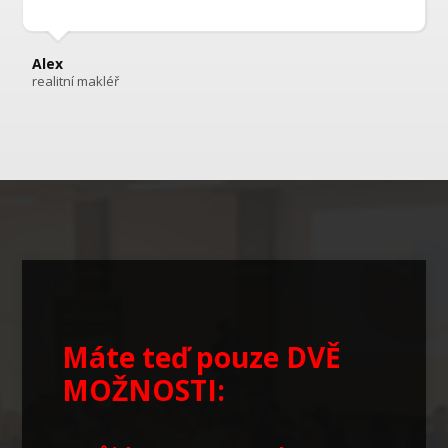
Alex
realitní makléř
Máte teď pouze DVĚ
MOŽNOSTI: