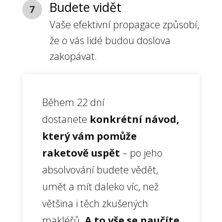
Budete vidět
7
Vaše efektivní propagace způsobí,
že o vás lidé budou doslova
zakopávat.
Během 22 dní
dostanete
konkrétní návod,
který vám pomůže
raketově uspět
– po jeho
absolvování budete vědět,
umět a mít daleko víc, než
většina i těch zkušených
makléřů.
A to vše se naučíte