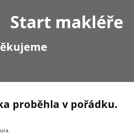
Start makléře
ěkujeme
ka proběhla v pořádku.
ura.