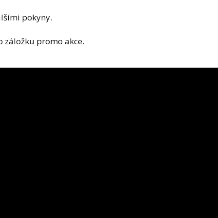
alšími pokyny.
o záložku promo akce.