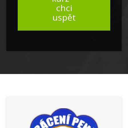
chci
uspět