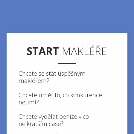
START
MAKLÉŘE
Chcete se stát úspěšným
makléřem?
Chcete umět to, co konkurence
neumí?
Chcete vydělat peníze v co
nejkratším čase?