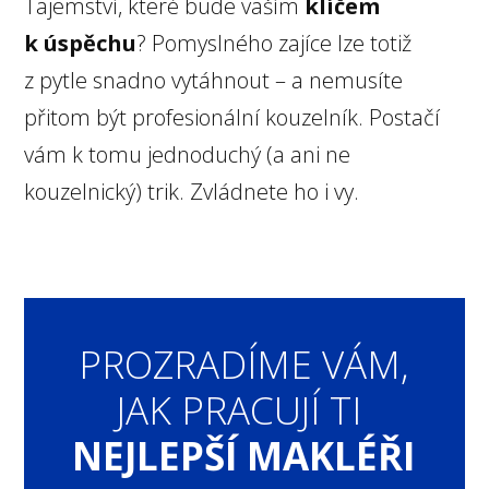
Tajemství, které bude vaším
klíčem
k úspěchu
? Pomyslného zajíce lze totiž
z pytle snadno vytáhnout – a nemusíte
přitom být profesionální kouzelník. Postačí
vám k tomu jednoduchý (a ani ne
kouzelnický) trik. Zvládnete ho i vy.
PROZRADÍME VÁM,
JAK PRACUJÍ TI
NEJLEPŠÍ MAKLÉŘI