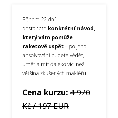
Během 22 dní
dostanete
konkrétní návod,
který vám pomůže
raketově uspět
– po jeho
absolvování budete vědět,
umět a mít daleko víc, než
většina zkušených makléřů.
Cena kurzu:
4 970
Kč / 197 EUR