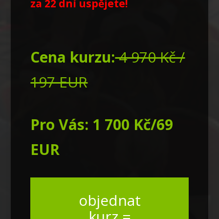
za 22 dní uspějete!
Cena kurzu:
4 970 Kč /
197 EUR
Pro Vás: 1 700 Kč/69
EUR
objednat
kurz =