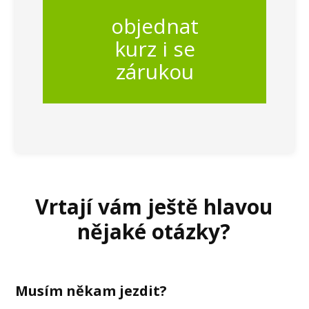
objednat
kurz i se
zárukou
Vrtají vám ještě hlavou
nějaké otázky?
Musím někam jezdit?