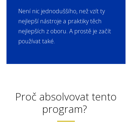
Není nic jednoduššího, než vzít ty
nejlepší nástroje a praktiky těch
nejlepších z oboru. A prostě je začít
používat také.
Proč absolvovat tento
program?