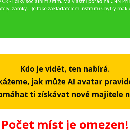
v ČR - i díky sociálním sítím. Má vlastní pořad na CNN Pr
tely, zámky... Je také zakladatelem institutu Chytrý makl
Kdo je vidět, ten nabírá.
kážeme, jak může AI avatar pravid
omáhat ti získávat nové majitele 
Počet míst je omezen!