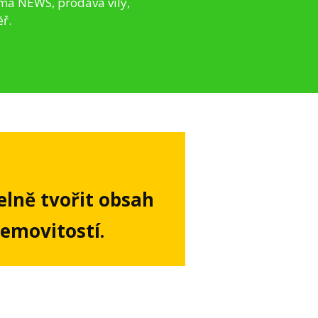
ima NEWS, prodává vily,
éř.
elně tvořit obsah
nemovitostí.