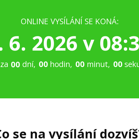
ONLINE VYSÍLÁNÍ SE KONÁ:
. 6. 2026 v 08:
0
0
hodin
0
0
minut
0
0
sek
 za
dní
0
0
Co se na vysílání dozvíš