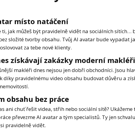
atar místo natáčení
ti, jak můžeš být pravidelně vidět na sociálních sítích…
bez složité tvorby obsahu. Tvůj AI avatar bude vypadat ja
 oslovovat za tebe nové klienty.
nes získávají zakázky moderní makléř
nější makléři dnes nejsou jen dobří obchodníci. Jsou hla
 jak díky pravidelnému video obsahu budovat důvěru a zís
 nemovitostí.
m obsahu bez práce
 ani chuť řešit videa, střih nebo sociální sítě? Ukážeme 
práce převezme AI avatar a tým specialistů. Ty jen schval
si pravidelně vidět.