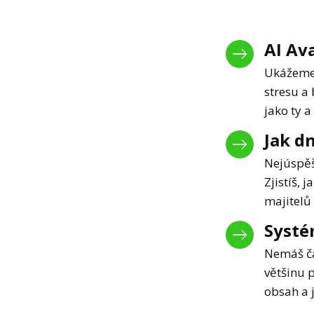
AI Av
Ukážeme 
stresu a 
jako ty a
Jak d
Nejúspěš
Zjistíš,
majitelů
Systé
Nemáš čas
většinu 
obsah a j