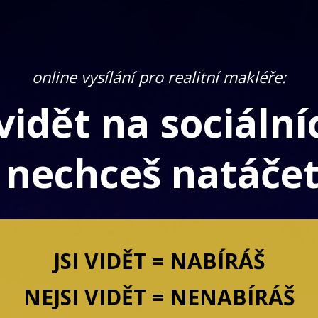
online vysílání pro realitní makléře:
vidět na sociální
ž nechceš natáčet
JSI VIDĚT = NABÍRÁŠ
NEJSI VIDĚT = NENABÍRÁŠ