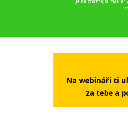
Je nejznámější makléř 
ho
Na webináři ti u
za tebe a p