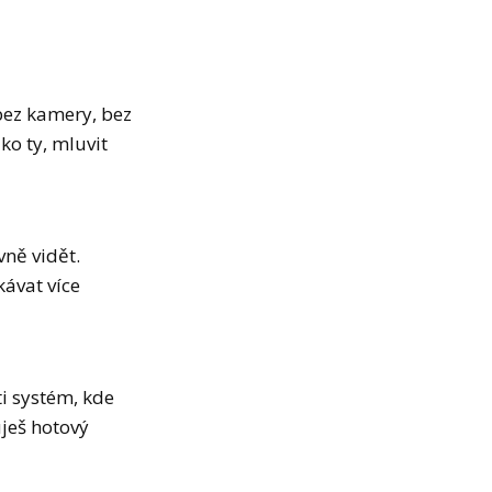
 bez kamery, bez
ko ty, mluvit
i
vně vidět.
kávat více
ti systém, kde
uješ hotový