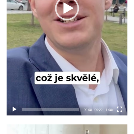
00:00
|
00:22
1.00x
Video