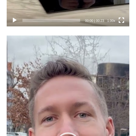
00:00
|
00:23
1.00x
Video
přehrávač