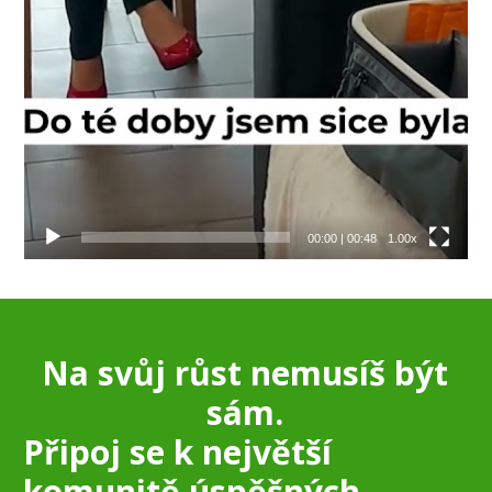
00:00
|
00:48
1.00x
Na svůj růst nemusíš být
sám.
Připoj se k největší
komunitě úspěšných