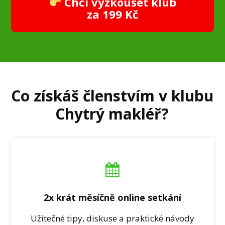
Chci vyzkoušet klub
za 199 Kč
Co získáš členstvím v klubu
Chytrý makléř?
2x krát měsíčně online setkání
Užitečné tipy, diskuse a praktické návody