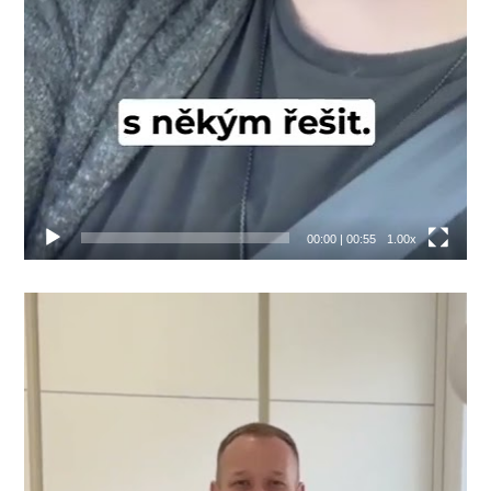
00:00
|
00:55
1.00x
Video
přehrávač