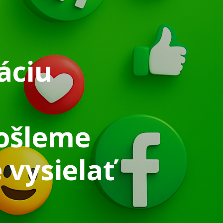
áciu
pošleme
 vysielať