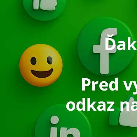
Ďak
Pred v
odkaz na