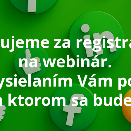
ujeme za registr
na webinár.
ysielaním Vám 
 ktorom sa bude