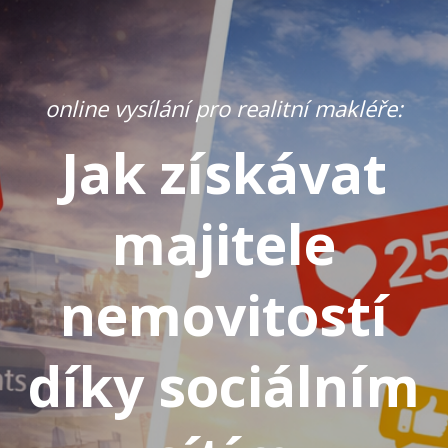
online vysílání pro realitní makléře:
Jak získávat
majitele
nemovitostí
díky sociálním