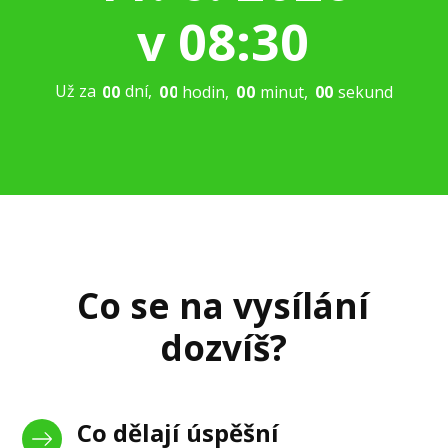
v 08:30
Už za
dní
0
0
hodin
0
0
minut
0
0
sekund
0
0
Co se na vysílání
dozvíš?
Co dělají úspěšní