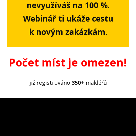
nevyužíváš na 100 %.
Webinář ti ukáže cestu
k novým zakázkám.
Počet míst je omezen!
již registrováno
350+
makléřů