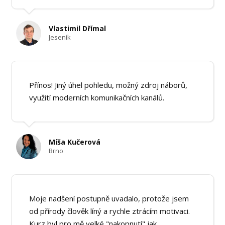
Vlastimil Dřímal
Jeseník
Přínos! Jiný úhel pohledu, možný zdroj náborů,
využití moderních komunikačních kanálů.
Míša Kučerová
Brno
Moje nadšení postupně uvadalo, protože jsem
od přírody člověk líný a rychle ztrácím motivaci.
Kurz byl pro mě velké "nakopnutí" jak