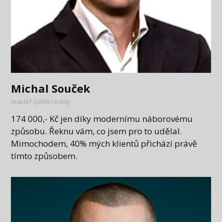
Michal Souček
makléř QARA reality
174 000,- Kč jen díky modernímu náborovému
způsobu. Řeknu vám, co jsem pro to udělal.
Mimochodem, 40% mých klientů přichází právě
tímto způsobem.