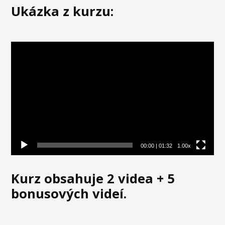
Ukázka z kurzu:
Video
přehrávač
00:00
|
01:32
1.00x
Kurz obsahuje 2 videa + 5
bonusových videí.