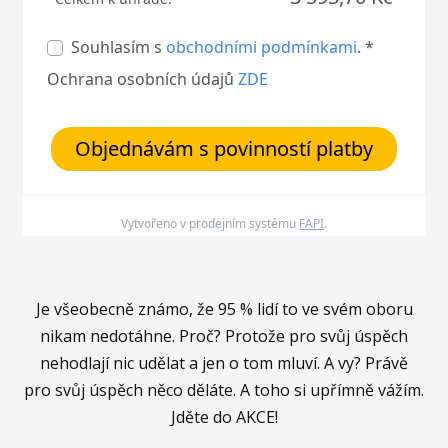
Souhlasím s
obchodními podmínkami
. *
Ochrana osobních údajů
ZDE
Objednávám s povinností platby
Vytvořeno v prodejním systému
FAPI
.
Je všeobecně známo, že 95 % lidí to ve svém oboru
nikam nedotáhne. Proč? Protože pro svůj úspěch
nehodlají nic udělat a jen o tom mluví. A vy? Právě
pro svůj úspěch něco děláte. A toho si upřímně vážím.
Jděte do AKCE!