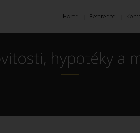
Home
Reference
Kont
itosti, hypotéky a m
Běžně 1970 Kč