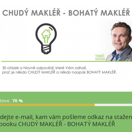
Nyní jen 970 Kč
nčení objednávky vyplňte pečlivě
 na tlačítko „Odeslat“.
tovo
70 %
dejte e-mail, kam vám pošleme odkaz na stažen
-booku CHUDÝ MAKLÉŘ - BOHATÝ MAKLÉŘ