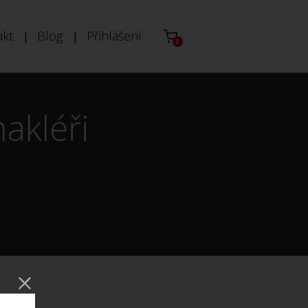
akt
Blog
Přihlášení
0
akléři