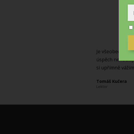
Je všeobecně zná
úspěch nehodlají 
si upřímně vážím
Tomáš Kučera
Lektor