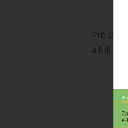
Pro doko
a klikněte
Ho
Za
e