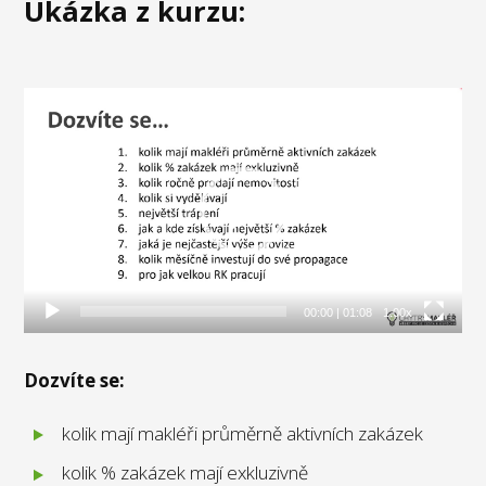
Ukázka z kurzu:
Video
přehrávač
00:00
|
01:08
1.00x
Dozvíte se:
kolik mají makléři průměrně aktivních zakázek
kolik % zakázek mají exkluzivně