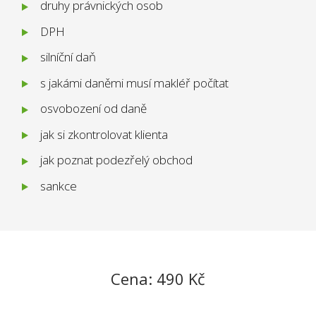
druhy právnických osob
DPH
silníční daň
s jakámi daněmi musí makléř počítat
osvobození od daně
jak si zkontrolovat klienta
jak poznat podezřelý obchod
sankce
Cena: 490 Kč