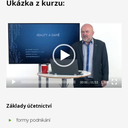
Ukázka z kurzu:
Video
přehrávač
00:00
|
01:53
1.00x
Základy účetnictví
formy podnikání