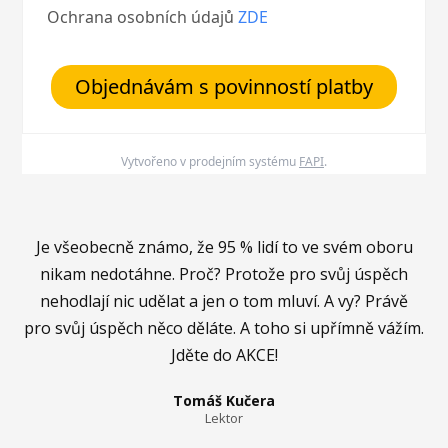
Ochrana osobních údajů
ZDE
Objednávám s povinností platby
Vytvořeno v prodejním systému
FAPI
.
Je všeobecně známo, že 95 % lidí to ve svém oboru
nikam nedotáhne. Proč? Protože pro svůj úspěch
nehodlají nic udělat a jen o tom mluví. A vy? Právě
pro svůj úspěch něco děláte. A toho si upřímně vážím.
Jděte do AKCE!
Tomáš Kučera
Lektor