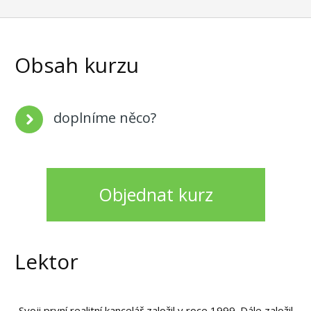
Obsah kurzu
doplníme něco?
Objednat kurz
Lektor
Svoji první realitní kancelář založil v roce 1999. Dále založil