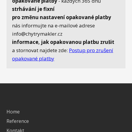
opakované platby
- každých 365 dnů
strhávání je fixní
pro změnu nastavení opakované platby
nás informujte na e-mailové adrese
info@chytrymakler.cz
informace, jak opakovanou platbu zrušit
a stornovat najdete zde:
Postup pro zrušení
opakované platby
Home
Reference
Kontakt