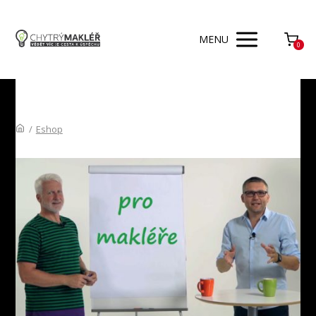
MENU
0
/
Eshop