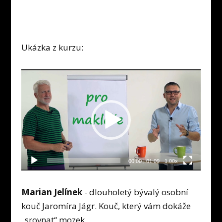
Ukázka z kurzu:
Video
přehrávač
00:00
|
01:09
1.00x
Marian Jelínek
- dlouholetý bývalý osobní
kouč Jaromíra Jágr. Kouč, který vám dokáže
„srovnat“ mozek.