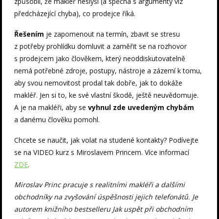
způsobil, že makléř neslyší (a spěchá s argumenty viz
předcházející chyba), co prodejce říká.
Řešením
je zapomenout na termín, zbavit se stresu
z potřeby prohlídku domluvit a zaměřit se na rozhovor
s prodejcem jako člověkem, který neoddiskutovatelně
nemá potřebné zdroje, postupy, nástroje a zázemí k tomu,
aby svou nemovitost prodal tak dobře, jak to dokáže
makléř. Jen si to, ke své vlastní škodě, ještě neuvědomuje.
A je na makléři, aby se
vyhnul zde uvedeným chybám
a danému člověku pomohl.
Chcete se naučit, jak volat na studené kontakty? Podívejte
se na VIDEO kurz s Miroslavem Princem. Více informací
ZDE
.
Miroslav Princ pracuje s realitními makléři a dalšími
obchodníky na zvyšování úspěšnosti jejich telefonátů. Je
autorem knižního bestselleru Jak uspět při obchodním