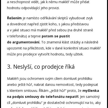
a neschopnost vidět, jak k němu makléř může přidat
hodnotu odpovídající jeho provizi.
Řešením
je namísto odříkávání skriptů vybudovat zvyk
a dovednost napřed zjistit koho, s jakou představou
a v jaké situaci má makléř před sebou (na druhé straně
v telefonátu) a teprve
potom se pustit
do argumentování.
To znamená klást otázky a následně
upozornit na příležitosti, kde v dané konkrétní situaci makléř
může pro prodejce vytvořit hodnotu, tedy užitek.
3. Neslyší, co prodejce říká
Makléři jsou ochromeni svým cílem domluvit prohlídku
anebo ještě hůř, nabrat danou nemovitost, tedy podepsat
s klientem smlouvu. Říkám „ještě hůř“ proto, že
myšlenka
na podpis smlouvy do telefonátu nepatří
. Jen samotný
cíl „domluvit prohlídku“ je dostatečně ochromující na to, aby