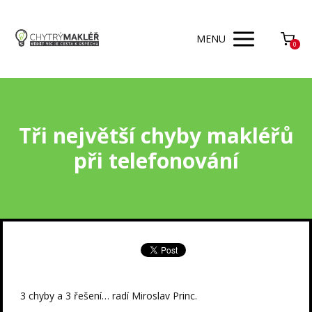
MENU
0
Tři největší chyby makléřů
při telefonování
3 chyby a 3 řešení… radí Miroslav Princ.