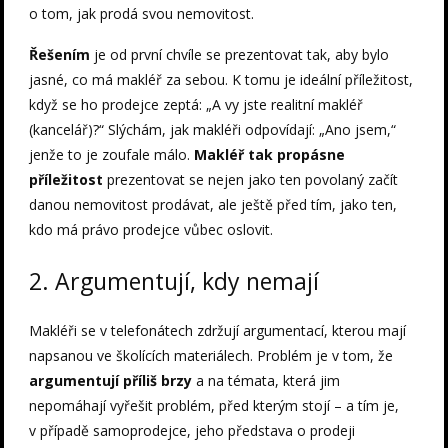
o tom, jak prodá svou nemovitost.
Řešením
je od první chvíle se prezentovat tak, aby bylo
jasné, co má makléř za sebou. K tomu je ideální příležitost,
když se ho prodejce zeptá: „A vy jste realitní makléř
(kancelář)?“ Slýchám, jak makléři odpovídají: „Ano jsem,“
jenže to je zoufale málo.
Makléř tak propásne
příležitost
prezentovat se nejen jako ten povolaný začít
danou nemovitost prodávat, ale ještě před tím, jako ten,
kdo má právo prodejce vůbec oslovit.
2. Argumentují, kdy nemají
Makléři se v telefonátech zdržují argumentací, kterou mají
napsanou ve školících materiálech. Problém je v tom, že
argumentují příliš brzy
a na témata, která jim
nepomáhají vyřešit problém, před kterým stojí – a tím je,
v případě samoprodejce, jeho představa o prodeji