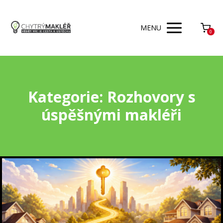
MENU
0
Kategorie: Rozhovory s
úspěšnými makléři