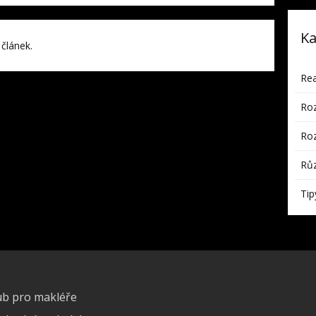
Ka
 článek.
Rea
Roz
Roz
Rů
Tip
ub pro makléře