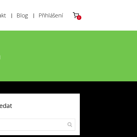
akt
Blog
Přihlášení
0
m
edat