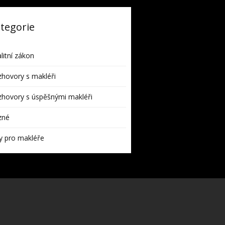
tegorie
litní zákon
hovory s makléři
hovory s úspěšnými makléři
zné
y pro makléře