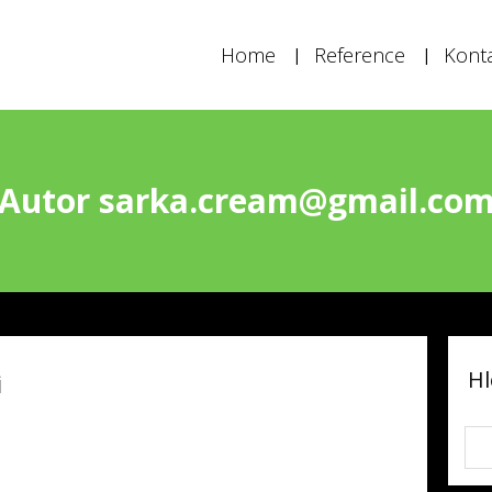
Home
Reference
Kont
Autor sarka.cream@gmail.co
Hl
i