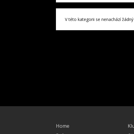
V této kategorii se nenachází žádný
Home
Kl