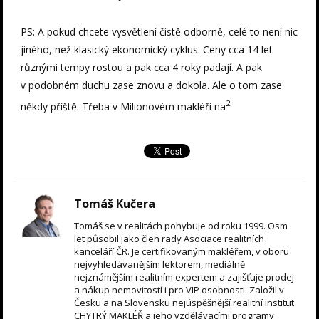
PS: A pokud chcete vysvětlení čistě odborně, celé to není nic
jiného, než klasický ekonomický cyklus. Ceny cca 14 let
různými tempy rostou a pak cca 4 roky padají. A pak
v podobném duchu zase znovu a dokola. Ale o tom zase
2
někdy příště. Třeba v Milionovém makléři na
Tomáš Kučera
Tomáš se v realitách pohybuje od roku 1999. Osm
let působil jako člen rady Asociace realitních
kanceláří ČR. Je certifikovaným makléřem, v oboru
nejvyhledávanějším lektorem, mediálně
nejznámějším realitním expertem a zajišťuje prodej
a nákup nemovitostí i pro VIP osobnosti. Založil v
Česku a na Slovensku nejúspěšnější realitní institut
CHYTRÝ MAKLÉŘ a jeho vzdělávacími programy