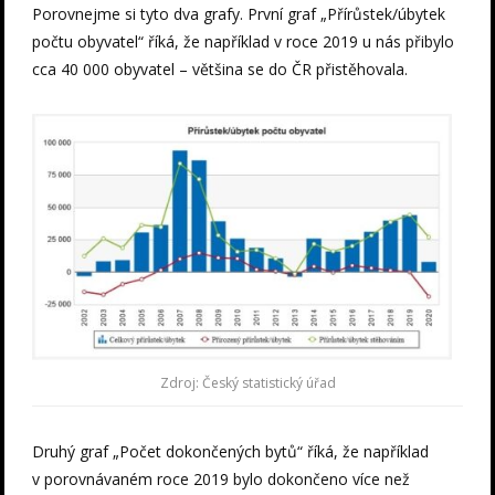
Porovnejme si tyto dva grafy. První graf „Přírůstek/úbytek
počtu obyvatel“ říká, že například v roce 2019 u nás přibylo
cca 40 000 obyvatel – většina se do ČR přistěhovala.
Zdroj: Český statistický úřad
Druhý graf „Počet dokončených bytů“ říká, že například
v porovnávaném roce 2019 bylo dokončeno více než