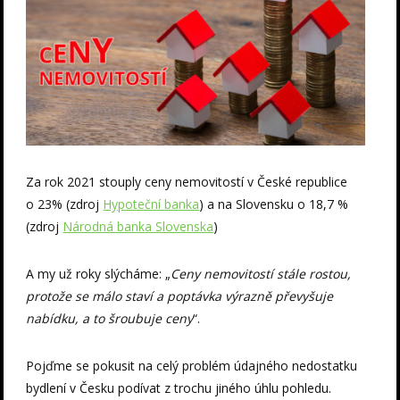
Za rok 2021 stouply ceny nemovitostí v České republice
o 23% (zdroj
Hypoteční banka
) a na Slovensku o 18,7 %
(zdroj
Národná banka Slovenska
)
A my už roky slýcháme: „
Ceny nemovitostí stále rostou,
protože se málo staví a poptávka výrazně převyšuje
nabídku, a to šroubuje ceny
“.
Pojďme se pokusit na celý problém údajného nedostatku
bydlení v Česku podívat z trochu jiného úhlu pohledu.