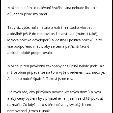
Možná se nám to nalévání čistého vína nebude líbit, ale
důvodem jsme my sami.
Tedy viz výše: naše nátura a extrémní touha vlastnit
a ideálně ještě do nemovitostí investovat (mám ji také),
logická politika developerů a vlastně i politika politiků, a to
vše podpořeno médii, aby se téma patřičně řádně
a dlouhodobě podporovalo.
Možná je ten pověstný zakopaný pes úplně někde jinde, ale
mě osobně připadá, že na tom výše uvedeném tzv. něco je.
A není to nutně špatně. Takoví jsme my.
I já bych rád, aby přibývalo nových krásných domů a bytů
a aby ceny bydlení byly přijatelné. Jen jsem se chtěl pokusit
naznačit: Co když je to s těmi důvody vysokých cen
nemovitostí „trochu“ jinak.