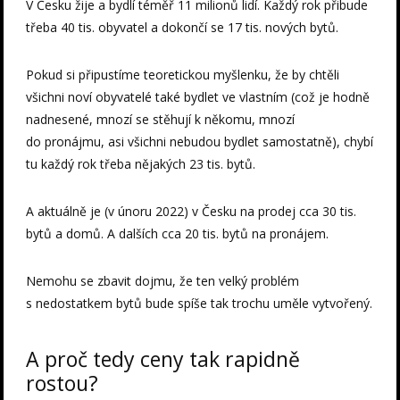
V Česku žije a bydlí téměř 11 milionů lidí. Každý rok přibude
třeba 40 tis. obyvatel a dokončí se 17 tis. nových bytů.
Pokud si připustíme teoretickou myšlenku, že by chtěli
všichni noví obyvatelé také bydlet ve vlastním (což je hodně
nadnesené, mnozí se stěhují k někomu, mnozí
do pronájmu, asi všichni nebudou bydlet samostatně), chybí
tu každý rok třeba nějakých 23 tis. bytů.
A aktuálně je (v únoru 2022) v Česku na prodej cca 30 tis.
bytů a domů. A dalších cca 20 tis. bytů na pronájem.
Nemohu se zbavit dojmu, že ten velký problém
s nedostatkem bytů bude spíše tak trochu uměle vytvořený.
A proč tedy ceny tak rapidně
rostou?