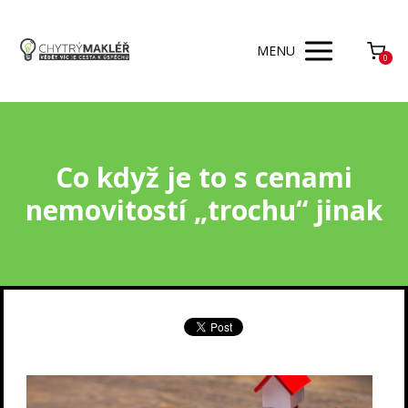
MENU
0
Co když je to s cenami
nemovitostí „trochu“ jinak