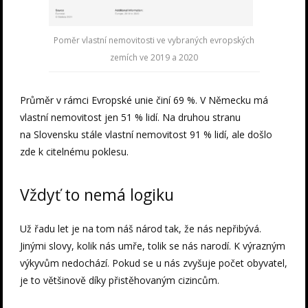
Poměr vlastní nemovitosti ve vybraných evropských
zemích ve 2019 a 2020
Průměr v rámci Evropské unie činí 69 %. V Německu má
vlastní nemovitost jen 51 % lidí. Na druhou stranu
na Slovensku stále vlastní nemovitost 91 % lidí, ale došlo
zde k citelnému poklesu.
Vždyť to nemá logiku
Už řadu let je na tom náš národ tak, že nás nepřibývá.
Jinými slovy, kolik nás umře, tolik se nás narodí. K výrazným
výkyvům nedochází. Pokud se u nás zvyšuje počet obyvatel,
je to většinově díky přistěhovaným cizincům.