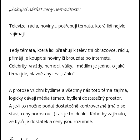
„
Šokující nárůst ceny nemovitostí.
”
Televize, rádia, noviny… potřebují témata, která lidi nejvíc
zajímají.
Tedy témata, která lidi přitahují k televizní obrazovce, rádiu,
přimějí je koupit si noviny či brouzdat po internetu.
Celebrity, vraždy, nemoci, války… médiím je jedno, o jaké
téma jde, hlavně aby tzv. „táhlo“.
A protože všichni bydlíme a všechny nás toto téma zajímá,
logicky dávají média tématu bydlení dostatečný prostor.
A je-li to možné podat dostatečně kontroverzně (málo se
staví, ceny porostou…) tak je to ideální. Koho by zajímalo,
že bytů je dostatek a ceny jsou rozumné.