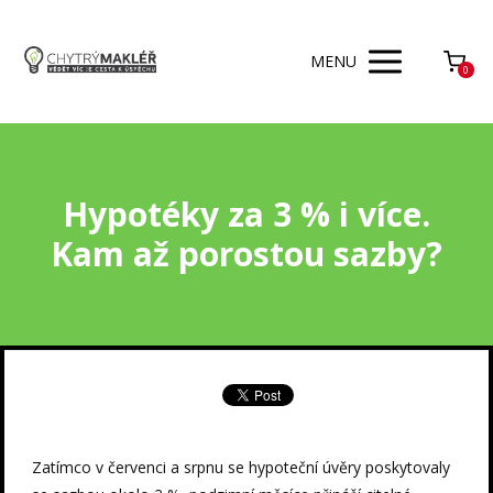
MENU
0
Hypotéky za 3 % i více.
Kam až porostou sazby?
Zatímco v červenci a srpnu se hypoteční úvěry poskytovaly