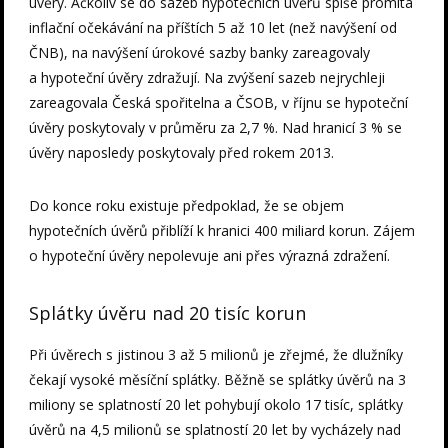
úvěry. Ačkoliv se do sazeb hypotečních úvěrů spíše promítá
inflační očekávání na příštích 5 až 10 let (než navýšení od
ČNB), na navýšení úrokové sazby banky zareagovaly
a hypoteční úvěry zdražují. Na zvýšení sazeb nejrychleji
zareagovala Česká spořitelna a ČSOB, v říjnu se hypoteční
úvěry poskytovaly v průměru za 2,7 %. Nad hranicí 3 % se
úvěry naposledy poskytovaly před rokem 2013.
Do konce roku existuje předpoklad, že se objem
hypotečních úvěrů přiblíží k hranici 400 miliard korun. Zájem
o hypoteční úvěry nepolevuje ani přes výrazná zdražení.
Splátky úvěru nad 20 tisíc korun
Při úvěrech s jistinou 3 až 5 milionů je zřejmé, že dlužníky
čekají vysoké měsíční splátky. Běžně se splátky úvěrů na 3
miliony se splatností 20 let pohybují okolo 17 tisíc, splátky
úvěrů na 4,5 milionů se splatností 20 let by vycházely nad