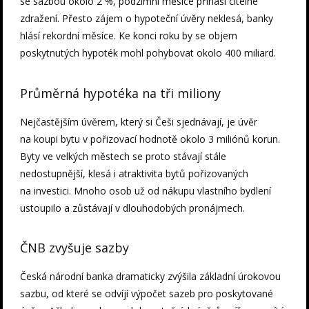
se sazbou okolo 2 %, podzimní měsíce přináší citelné
zdražení. Přesto zájem o hypoteční úvěry neklesá, banky
hlásí rekordní měsíce. Ke konci roku by se objem
poskytnutých hypoték mohl pohybovat okolo 400 miliard.
Průměrná hypotéka na tři miliony
Nejčastějším úvěrem, který si Češi sjednávají, je úvěr
na koupi bytu v pořizovací hodnotě okolo 3 miliónů korun.
Byty ve velkých městech se proto stávají stále
nedostupnější, klesá i atraktivita bytů pořizovaných
na investici. Mnoho osob už od nákupu vlastního bydlení
ustoupilo a zůstávají v dlouhodobých pronájmech.
ČNB zvyšuje sazby
Česká národní banka dramaticky zvýšila základní úrokovou
sazbu, od které se odvíjí výpočet sazeb pro poskytované