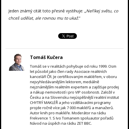
Jeden známý citát toto přesně vystihuje: „
Neříkej světu, co
chceš udělat, ale rovnou mu to ukaž
.“
Tomáš Kučera
Tomáš se v realitách pohybuje od roku 1999. Osm
let působil jako člen rady Asociace realitních
kanceláří ČR. Je certifikovaným makléřem, v oboru
nejvyhledávanějším lektorem, mediálně
nejznámějším realitním expertem a zajišťuje prodej
a nákup nemovitostí i pro VIP osobnosti. Založil v
Česku a na Slovensku nejúspěšnější realitní institut
CHYTRÝ MAKLÉŘ a jeho vzdělávacími programy
projde ročně více jak 7 000 makléřů a manažerů.
Autor knih pro makléře. Moderátor na rádiu
Frekvence 1. S Ivo Tomanem spoluautor pořadů
Návod na úspěch na rádiu ZET BBC.