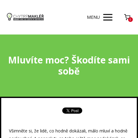
MENU
0
Mluvíte moc? Škodíte sami
sobě
Všimněte si, že lidé, co hodně dokázali, málo mluví a hodně