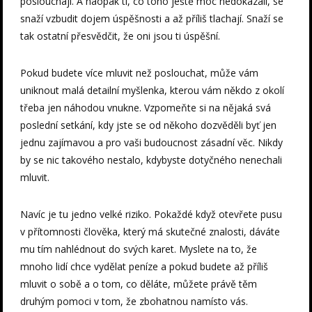
poslouchají. A naopak ti, co toho ještě moc nedokázali, se
snaží vzbudit dojem úspěšnosti a až příliš tlachají. Snaží se
tak ostatní přesvědčit, že oni jsou ti úspěšní.
Pokud budete více mluvit než poslouchat, může vám
uniknout malá detailní myšlenka, kterou vám někdo z okolí
třeba jen náhodou vnukne. Vzpomeňte si na nějaká svá
poslední setkání, kdy jste se od někoho dozvěděli byť jen
jednu zajímavou a pro vaši budoucnost zásadní věc. Nikdy
by se nic takového nestalo, kdybyste dotyčného nenechali
mluvit.
Navíc je tu jedno velké riziko. Pokaždé když otevřete pusu
v přítomnosti člověka, který má skutečné znalosti, dáváte
mu tím nahlédnout do svých karet. Myslete na to, že
mnoho lidí chce vydělat peníze a pokud budete až příliš
mluvit o sobě a o tom, co děláte, můžete právě těm
druhým pomoci v tom, že zbohatnou namísto vás.