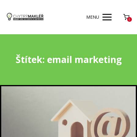
MENU
0
Štítek: email marketing