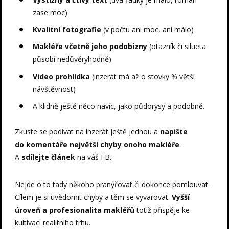
zase moc)
Kvalitní fotografie
(v počtu ani moc, ani málo)
Makléře včetně jeho podobizny
(otazník či silueta
působí nedůvěryhodně)
Video prohlídka
(inzerát má až o stovky % větší
návštěvnost)
A klidně ještě něco navíc, jako půdorysy a podobně.
Zkuste se podívat na inzerát ještě jednou a
napište
do komentáře největší chyby onoho makléře
.
A
sdílejte článek
na váš FB.
Nejde o to tady někoho pranýřovat či dokonce pomlouvat.
Cílem je si uvědomit chyby a těm se vyvarovat.
Vyšší
úroveň a profesionalita makléřů
totiž přispěje ke
kultivaci realitního trhu.