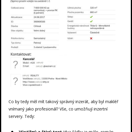
Co by tedy měl mít takový správný inzerát, aby byl makléř
vnímaný jako profesionál? Vše, co umožňují inzertní
servery. Tedy:
Výstižný a čtivý text
(dva řádky je málo, román