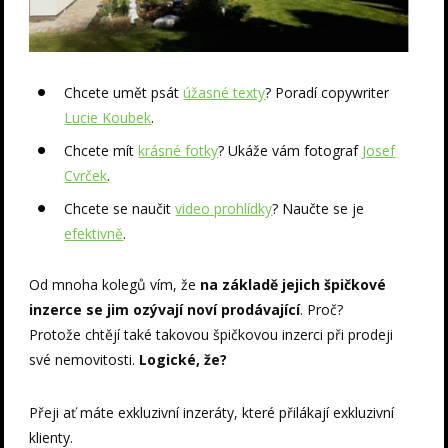
Chcete umět psát
úžasné texty
? Poradí copywriter
Lucie Koubek
.
Chcete mít
krásné fotky
? Ukáže vám fotograf
Josef
Cvrček
.
Chcete se naučit
video prohlídky
? Naučte se je
efektivně
.
Od mnoha kolegů vím, že
na základě jejich špičkové
inzerce se jim ozývají noví prodávající
. Proč?
Protože chtějí také takovou špičkovou inzerci při prodeji
své nemovitosti.
Logické, že?
Přeji ať máte exkluzivní inzeráty, které přilákají exkluzivní
klienty.