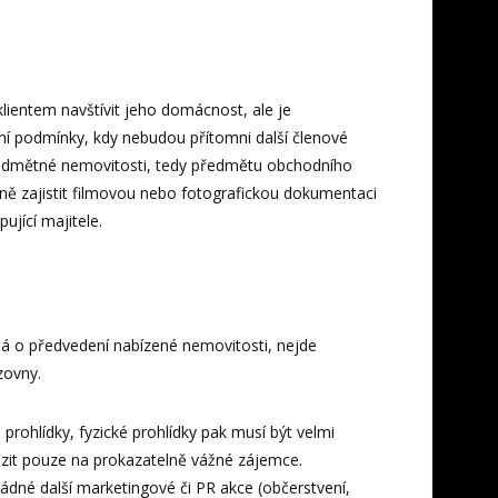
lientem navštívit jeho domácnost, ale je
 podmínky, kdy nebudou přítomni další členové
edmětné nemovitosti, tedy předmětu obchodního
dně zajistit filmovou nebo fotografickou dokumentaci
ující majitele.
ná o předvedení nabízené nemovitosti, nejde
zovny.
 prohlídky, fyzické prohlídky pak musí být velmi
it pouze na prokazatelně vážné zájemce.
žádné další marketingové či PR akce (občerstvení,