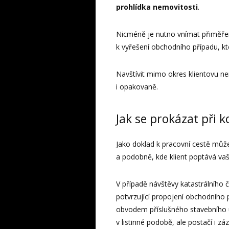
prohlídka nemovitosti
.
Nicméně je nutno vnímat přiměřen
k vyřešení obchodního případu, kt
Navštívit mimo okres klientovu n
i opakovaně.
Jak se prokázat při k
Jako doklad k pracovní cestě může 
a podobně, kde klient poptává vaši
V případě návštěvy katastrálního 
potvrzující propojení obchodního 
obvodem příslušného stavebního 
v listinné podobě, ale postačí i z