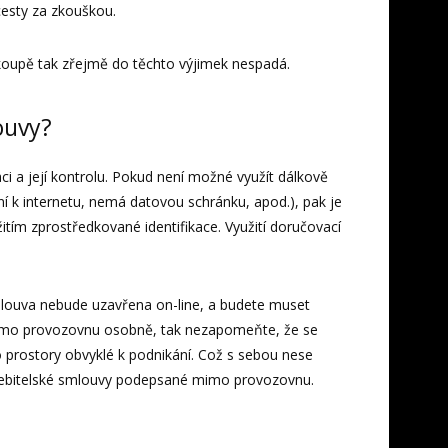
cesty za zkouškou.
koupě tak zřejmě do těchto výjimek nespadá.
ouvy?
ci a její kontrolu. Pokud není možné využít dálkově
ní k internetu, nemá datovou schránku, apod.), pak je
itím zprostředkované identifikace. Využití doručovací
smlouva nebude uzavřena on-line, a budete muset
imo provozovnu osobně, tak nezapomeňte, že se
prostory obvyklé k podnikání. Což s sebou nese
řebitelské smlouvy podepsané mimo provozovnu.