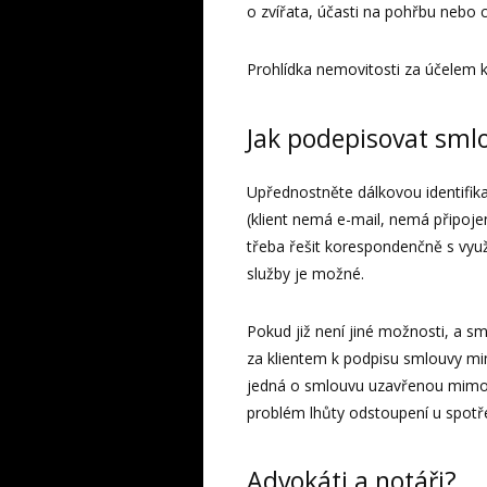
o zvířata, účasti na pohřbu nebo 
Prohlídka nemovitosti za účelem 
Jak podepisovat sml
Upřednostněte dálkovou identifika
(klient nemá e-mail, nemá připoje
třeba řešit korespondenčně s využ
služby je možné.
Pokud již není jiné možnosti, a 
za klientem k podpisu smlouvy m
jedná o smlouvu uzavřenou mimo 
problém lhůty odstoupení u spot
Advokáti a notáři?