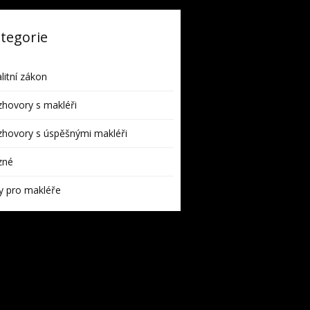
tegorie
litní zákon
hovory s makléři
hovory s úspěšnými makléři
zné
y pro makléře