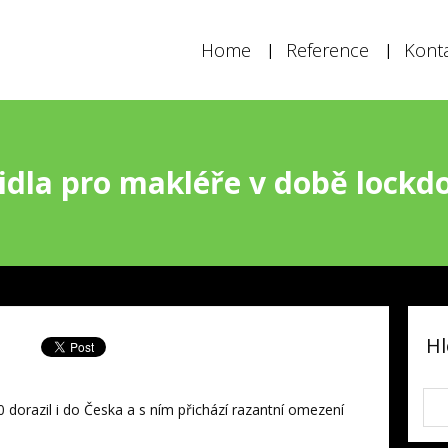
Home
Reference
Kont
idla pro makléře v době lock
Hl
dorazil i do Česka a s ním přichází razantní omezení