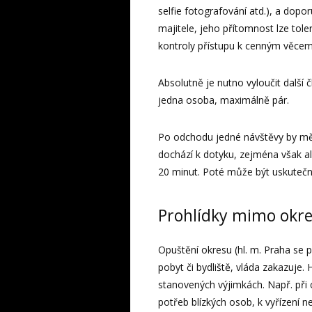
selfie fotografování atd.), a dop
majitele, jeho přítomnost lze tol
kontroly přístupu k cenným věcem
Absolutně je nutno vyloučit dalš
jedna osoba, maximálně pár.
Po odchodu jedné návštěvy by měl
dochází k dotyku, zejména však al
20 minut. Poté může být uskutečně
Prohlídky mimo okre
Opuštění okresu (hl. m. Praha se 
pobyt či bydliště, vláda zakazuje.
stanovených výjimkách. Např. při c
potřeb blízkých osob, k vyřízení n